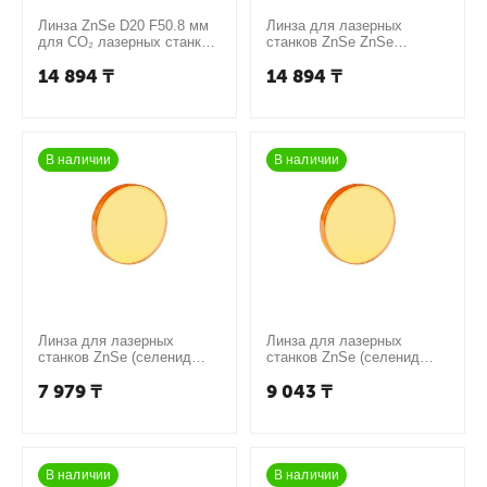
Линза ZnSe D20 F50.8 мм
Линза для лазерных
для CO₂ лазерных станков
станков ZnSe ZnSe
(селенид цинка, сырье
(селенид цинка - сырье
14 894
₸
14 894
₸
США)
США) линза, 20-63,5mm
В наличии
В наличии
Линза для лазерных
Линза для лазерных
станков ZnSe (селенид
станков ZnSe (селенид
цинка – китайское сырьё)
цинка – китайское сырьё)
7 979
₸
9 043
₸
D12 мм / фокус 38,1 мм
D12 мм / фокус 50,8 мм
В наличии
В наличии