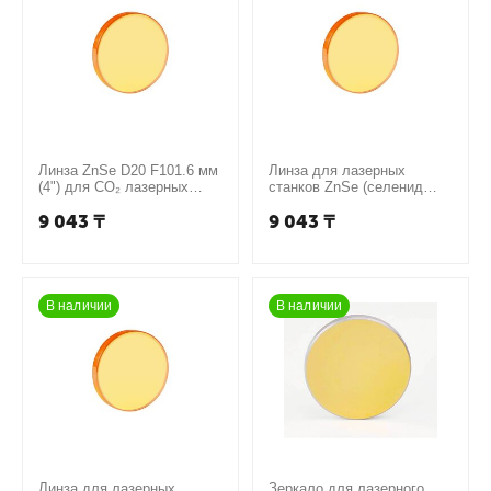
Линза ZnSe D20 F101.6 мм
Линза для лазерных
(4") для CO₂ лазерных
станков ZnSe (селенид
станков (селенид цинка,
цинка – китайское сырьё)
9 043
₸
9 043
₸
китайское сырьё)
D20 мм / фокус 50,8 мм
В наличии
В наличии
Линза для лазерных
Зеркало для лазерного