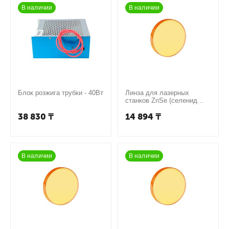
В наличии
В наличии
Блок розжига трубки - 40Вт
Линза для лазерных
станков ZnSe (селенид
цинка - сырье США) линза
38 830
₸
14 894
₸
D20-101,6 mm
В наличии
В наличии