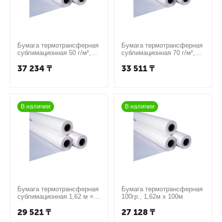
Бумага термотрансферная
Бумага термотрансферная
сублимационная 50 г/м²,
сублимационная 70 г/м²,
1,62 м × 300 м
1,62 м × 200 м
37 234
₸
33 511
₸
В наличии
В наличии
Бумага термотрансферная
Бумага термотрансферная
сублимационная 1,62 м ×
100гр., 1,62м х 100м
100 м 90 г/м² с клеевой
29 521
₸
27 128
₸
основой.