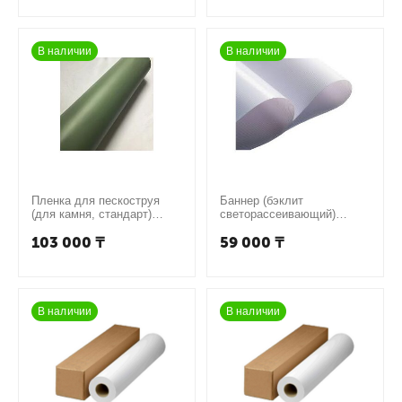
В наличии
В наличии
Пленка для пескоструя
Баннер (бэклит
(для камня, стандарт)
светорассеивающий)
300мкр 1,22м х 50м
400гр, 3,20*50м
103 000
₸
59 000
₸
В наличии
В наличии