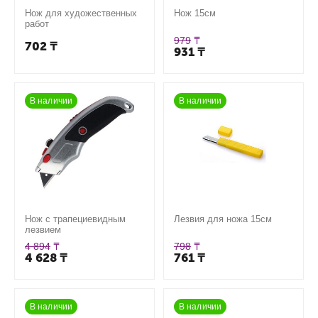
Нож для художественных
Нож 15см
работ
979
₸
702
₸
931
₸
В наличии
В наличии
Нож с трапециевидным
Лезвия для ножа 15см
лезвием
4 894
₸
798
₸
4 628
₸
761
₸
В наличии
В наличии