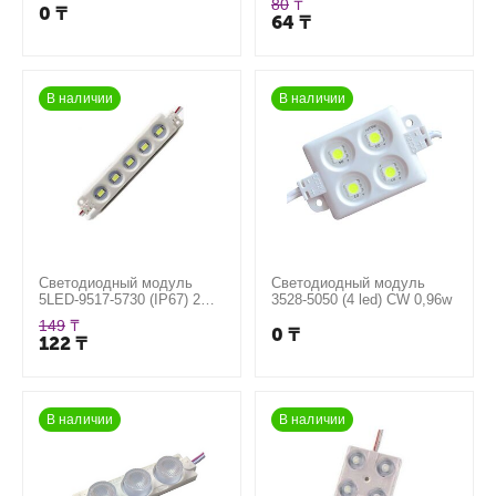
80
₸
0
₸
64
₸
В наличии
В наличии
Светодиодный модуль
Светодиодный модуль
5LED-9517-5730 (IP67) 2W,
3528-5050 (4 led) CW 0,96w
цвет белый
149
₸
0
₸
122
₸
В наличии
В наличии