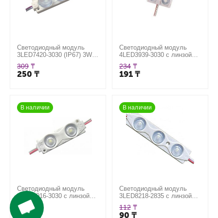
Светодиодный модуль
Светодиодный модуль
3LED7420-3030 (IP67) 3W,
4LED3939-3030 с линзой
цвет белый
(IP67) 2W, цвет белый
309
₸
234
₸
250
₸
191
₸
В наличии
В наличии
Светодиодный модуль
Светодиодный модуль
2LED5016-3030 с линзой
3LED8218-2835 с линзой
(IP67) 1W, цвет белый
(IP67) 1.5W, цвет белый
122
₸
112
₸
101
₸
90
₸