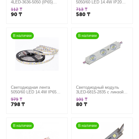
4LED-3636-5050 (IP65)
5050/60 LED 14.4W IP20
0,96W, цвет белый
[белая подложка]
112
₸
713
₸
90
₸
580
₸
В наличии
В наличии
Светодиодная лента
Светодиодный модуль
5050/60 LED 14.4W IP65
3LED-6815-2835 с линзой
[белая подложка]
(IP67) 1.44W, цвет белый
979
₸
101
₸
798
₸
80
₸
В наличии
В наличии