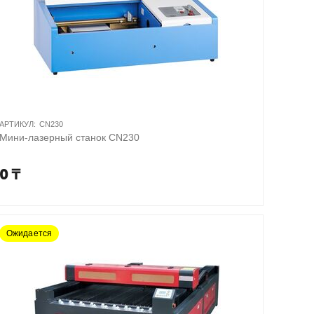
АРТИКУЛ:
CN230
Мини-лазерный станок CN230
0
₸
Ожидается