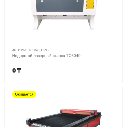
АРТИКУЛ:
TC6040_C535
Недорогой лазерный станок TC6040
0
₸
Ожидается