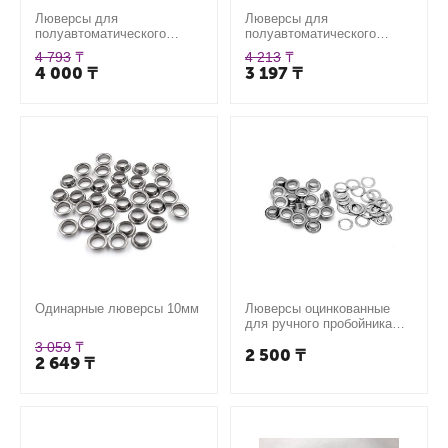
Люверсы для
Люверсы для
полуавтоматического
полуавтоматического
пробойника 12мм
пробойника 10мм
4 793
₸
4 213
₸
4 000
₸
3 197
₸
Одинарные люверсы 10мм
Люверсы оцинкованные
для ручного пробойника
10мм
3 059
₸
2 500
₸
2 649
₸