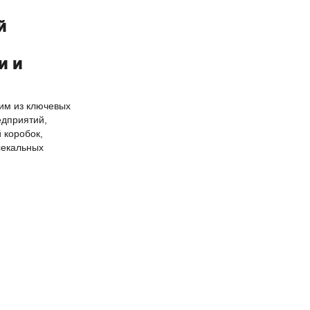
й
и и
им из ключевых
едприятий,
 коробок,
секальных