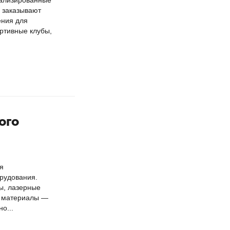
нализированные
х заказывают
ения для
ртивные клубы,
ого
я
рудования.
ы, лазерные
е материалы —
о...