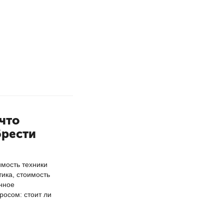
что
брести
мость техники
тика, стоимость
нное
росом: стоит ли