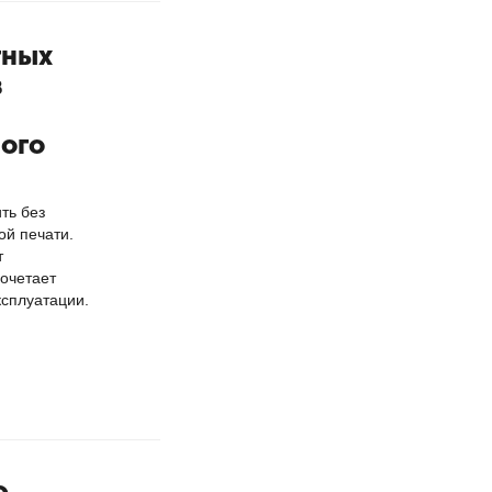
тных
в
ого
ть без
й печати.
т
очетает
ксплуатации.