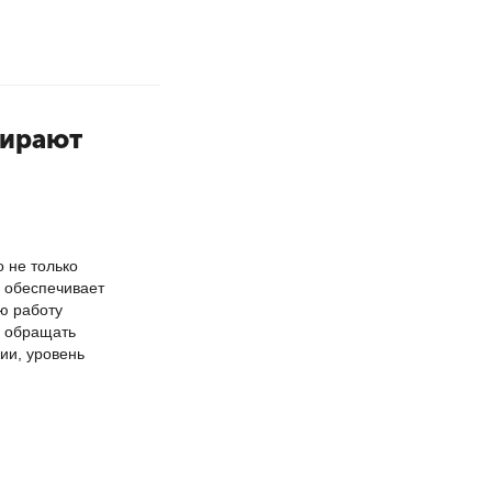
бирают
 не только
й обеспечивает
ю работу
о обращать
нии, уровень