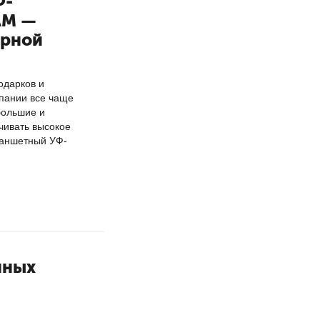
Ф-
AM —
ирной
одарков и
пании все чаще
большие и
чивать высокое
ланшетный УФ-
нных