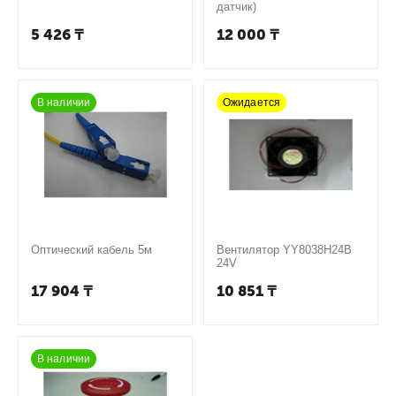
датчик)
5 426
₸
12 000
₸
В наличии
Ожидается
Оптический кабель 5м
Вентилятор YY8038H24B
24V
17 904
₸
10 851
₸
В наличии