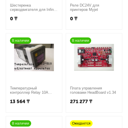
Шестеренка
Реле DC24V для
серводвигателя для Infiniti
принтеров Myjet
(Тип 55ZYTD51)
0
₸
0
₸
В наличии
В наличии
Температурный
Плата управления
контроллер Relay 10A
головами HeadBoard v1.34
Output DR-40, AC 220V
13 564
₸
271 277
₸
В наличии
Ожидается