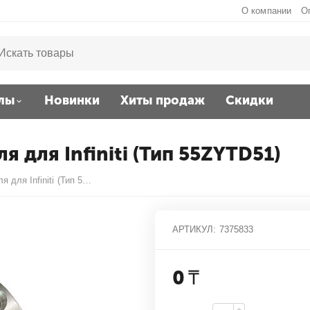
О компании
О
лы
Новинки
Хиты продаж
Скидки
 для Infiniti (Тип 55ZYTD51)
Шестеренка серводвигателя для Infiniti (Тип 55ZYTD51)
АРТИКУЛ:
7375833
0
₸