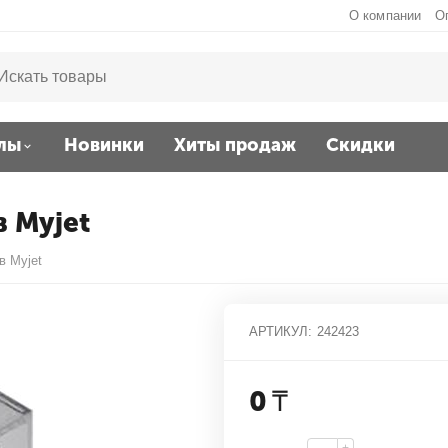
О компании
О
лы
Новинки
Хиты продаж
Скидки
 Myjet
в Myjet
АРТИКУЛ:
242423
0
₸