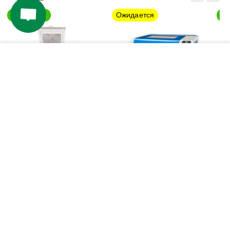
−
+
КУПИТЬ
Станок для лазерной резки 
Недорогой лазерный станок 
и гравировки CN9060pro
TC6040
0
₸
0
₸
Выберите вариацию
Выберите вариацию