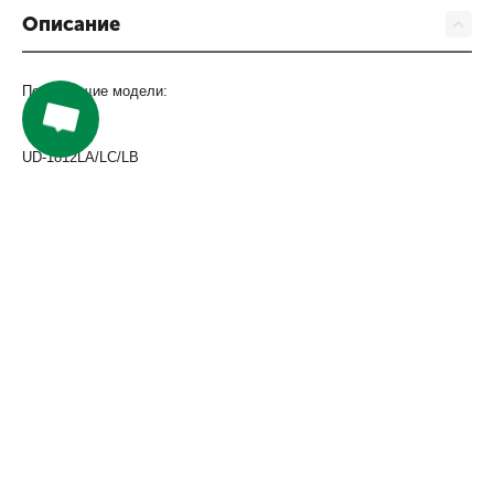
Описание
Подходящие модели:
UD-1612LC
UD-1812LA/LC/LB
UD-2112LA/LC/LB
UD-2512LA/LC/LB
UD-3212LD
Компания
Покупателям