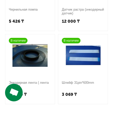
Чернильная помпа
Датчик растра (энкодерный
датчик)
5 426
₸
12 000
₸
В наличии
В наличии
Энкодерная лента ( лента
Шлейф 31pin*600mm
растра)
12 000
₸
3 069
₸