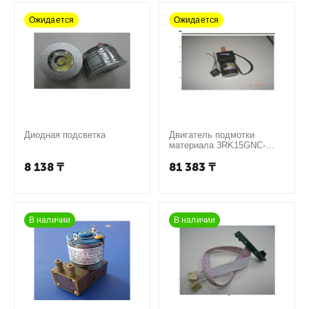
Ожидается
Ожидается
Диодная подсветка
Двигатель подмотки
материала 3RK15GNC-
3GN180K
8 138
₸
81 383
₸
В наличии
В наличии