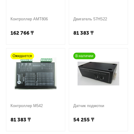
Контроллер AMT806
Двигатель 57HS22
162 766
₸
81 383
₸
Ожидается
В наличии
Контроллер M542
Датчик подмотки
81 383
₸
54 255
₸