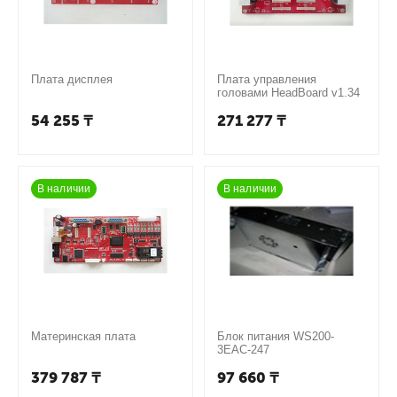
Плата дисплея
Плата управления
головами HeadBoard v1.34
54 255
₸
271 277
₸
В наличии
В наличии
Материнская плата
Блок питания WS200-
3EAC-247
379 787
₸
97 660
₸