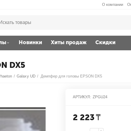
О компании
О
лы
Новинки
Хиты продаж
Скидки
ON DX5
Phaeton
/
Galaxy UD
/
Демпфер для головы EPSON DX5
АРТИКУЛ:
ZPGU24
2 223
₸