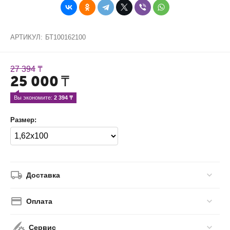
АРТИКУЛ:
БТ100162100
27 394
₸
25 000
₸
Вы экономите: 
2 394
 ₸
Размер:
Доставка
Оплата
Сервис