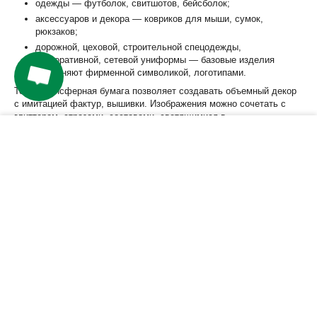
одежды — футболок, свитшотов, бейсболок;
В наличии
В наличии
Ожидается
аксессуаров и декора — ковриков для мыши, сумок,
рюкзаков;
дорожной, цеховой, строительной спецодежды,
корпоративной, сетевой униформы — базовые изделия
дополняют фирменной символикой, логотипами.
Термотрансферная бумага позволяет создавать объемный декор
с имитацией фактур, вышивки. Изображения можно сочетать с
глиттером, стразами, составами, светящимися в
ультрафиолетовых лучах.
−
+
КУПИТЬ
Характеристики
Этот товар хорошо дополняют
Ракели
Текстильное и сублимационное оборудование