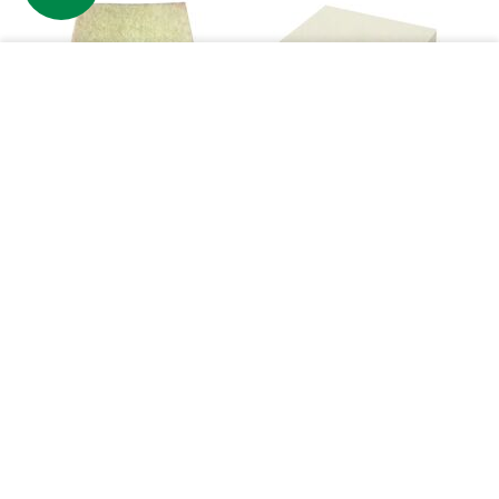
−
+
КУПИТЬ
Ракель фетровый 
Ракель фетровый 
(войлочный), мягкий
(войлочный), жесткий
676
₸
1 346
₸
638
₸
1 160
₸
Купить
Купить
Компания