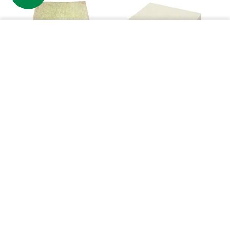
−
+
КУПИТЬ
Ракель фетровый 
Ракель фетровый 
(войлочный), мягкий
(войлочный), жесткий
676
₸
1 346
₸
638
₸
1 160
₸
Купить
Купить
Компания