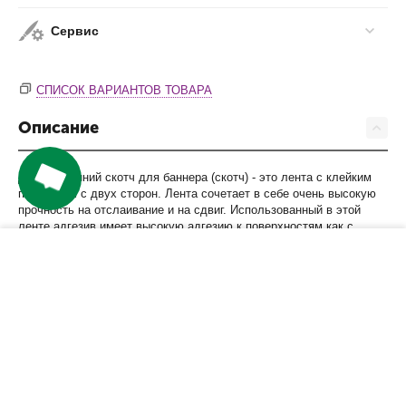
Сервис
СПИСОК ВАРИАНТОВ ТОВАРА
Описание
Двухсторонний скотч для баннера (скотч) - это лента с клейким
покрытием с двух сторон. Лента сочетает в себе очень высокую
прочность на отслаивание и на сдвиг. Использованный в этой
ленте адгезив имеет высокую адгезию к поверхностям как с
высокой, так и с низкой поверхностной энергией, обеспечивает
−
+
КУПИТЬ
получение прочного соединения через короткое время после
нанесения. Двухсторонняя клейкая лента для баннера идеально
подходит для склейки баннеров любого размера.
Характеристики