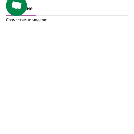
Описание
Совместимые модели:
ICONTEK-33HD
ICONTEK-33FB
ICONTEK-M7
Компания
Покупателям
Сервис
Контакты