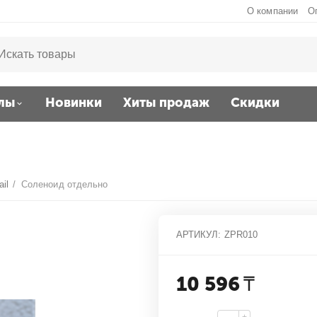
О компании
О
лы
Новинки
Хиты продаж
Скидки
ail
/
Соленоид отдельно
АРТИКУЛ:
ZPR010
10 596
₸