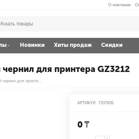
О компании
О
лы
Новинки
Хиты продаж
Скидки
 чернил для принтера GZ3212
Плата управления подачей чернил для принтера GZ3212
АРТИКУЛ:
7337835
0
₸