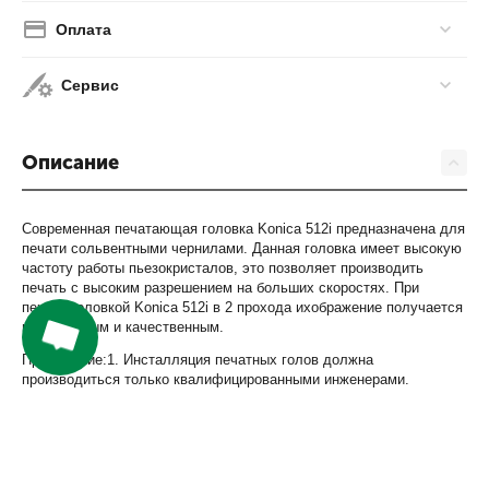
Оплата
Сервис
Описание
Современная печатающая головка Konica 512i предназначена для
печати сольвентными чернилами. Данная головка имеет высокую
частоту работы пьезокристалов, это позволяет производить
печать с высоким разрешением на больших скоростях. При
печати головкой Konica 512i в 2 прохода ихображение получается
насыщенным и качественным.
Примечание:1. Инсталляция печатных голов должна
производиться только квалифицированными инженерами.
2. При получении печатных голов обязательно проверьте
состояние упаковки и в случае обнаружения механических
повреждений упаковки и печатной головы в ней, немедленно
сообщите об этом вашему менеджеру. В противном случае