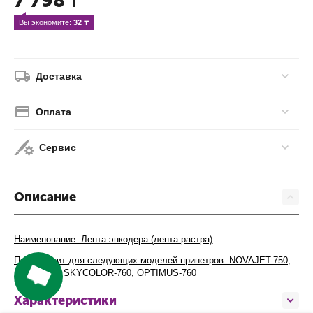
7 798
₸
Вы экономите: 
32
 ₸
Доставка
Оплата
Сервис
Описание
Наименование: Лента энкодера (лента растра)
Подхододит для следующих моделей принетров:
NOVAJET-750,
LECAI-750, SKYCOLOR-760, OPTIMUS-760
Характеристики