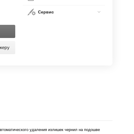
Сервис
жеру
 автоматического удаления излишек чернил на подошве