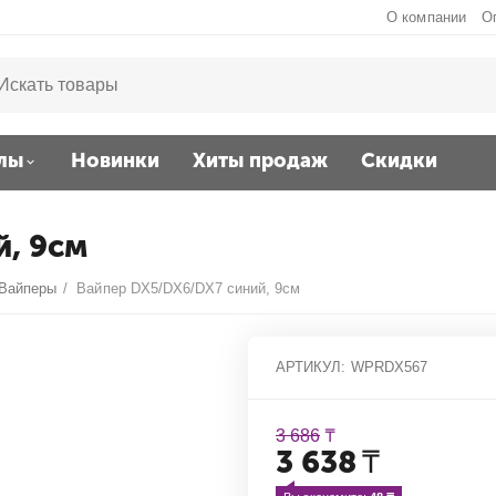
О компании
О
лы
Новинки
Хиты продаж
Скидки
й, 9см
Вайперы
/
Вайпер DX5/DX6/DX7 синий, 9см
АРТИКУЛ:
WPRDX567
3 686
₸
3 638
₸