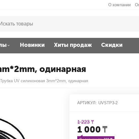
О компании
О
лы
Новинки
Хиты продаж
Скидки
3mm*2mm, одинарная
Трубка UV силиконовая 3mm*2mm, одинарная
АРТИКУЛ:
UVSTP3-2
1 223
₸
1 000
₸