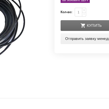
Вы экономите: 
223
 ₸
+
Кол-во:
−
КУПИТЬ
Отправить заявку менед