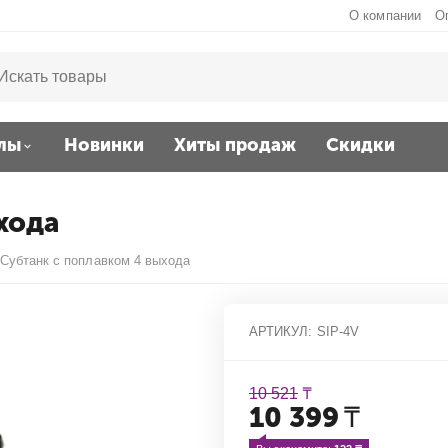
О компании
О
лы
Новинки
Хиты продаж
Скидки
хода
Субтанк с поплавком 4 выхода
АРТИКУЛ:
SIP-4V
10 521
₸
10 399
₸