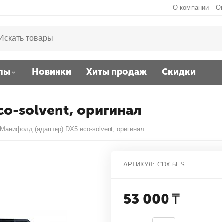
О компании
О
лы
Новинки
Хиты продаж
Скидки
co-solvent, оригинал
Манифолд (адаптер) DX5 eco-solvent, оригинал
АРТИКУЛ:
CDX-5ES
53 000
₸