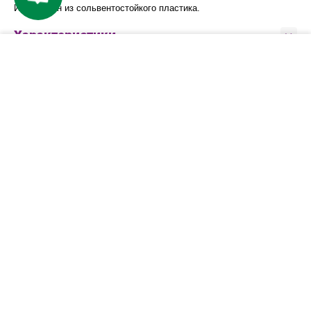
Изготовлен из сольвентостойкого пластика.
Характеристики
−
+
КУПИТЬ
Компания
Покупателям
Сервис
Контакты
Варианты доставки