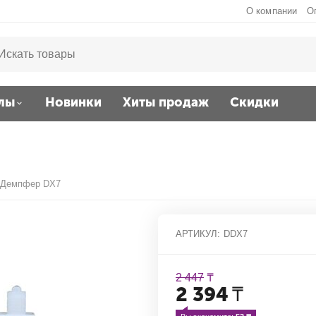
О компании
О
лы
Новинки
Хиты продаж
Скидки
Демпфер DX7
АРТИКУЛ:
DDX7
2 447
₸
2 394
₸