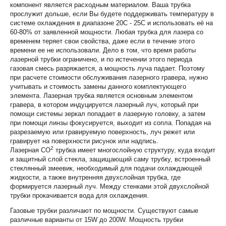
компонент является расходным материалом. Ваша трубка
прослужит дольше, если Вы будете поддерживать температуру в
системе охлаждения в диапазоне 20С - 25С и использовать её на
60-80% от заявленной мощности. Любая трубка для лазера со
временем теряет свои свойства, даже если в течение этого
времени ее не использовали. Дело в том, что время работы
лазерной трубки ограничено, и по истечении этого периода
газовая смесь разряжается, а мощность луча падает. Поэтому
при расчете стоимости обслуживания лазерного гравера, нужно
учитывать и стоимость замены данного комплектующего
элемента. Лазерная трубка является основным элементом
гравера, в котором индуцируется лазерный луч, который при
помощи системы зеркал попадает в лазерную головку, а затем
при помощи линзы фокусируется, выходит из сопла. Попадая на
разрезаемую или гравируемую поверхность, луч режет или
гравирует на поверхности рисунок или надпись.
2
Лазерная СО
трубка имеет многослойную структуру, куда входит
и защитный слой стекла, защищающий саму трубку, встроенный
стеклянный змеевик, необходимый для подачи охлаждающей
жидкости, а также внутренняя двухслойная трубка, где
формируется лазерный луч. Между стенками этой двухслойной
трубки прокачивается вода для охлаждения.
Газовые трубки различают по мощности. Существуют самые
различные варианты от 15W до 200W. Мощность трубки