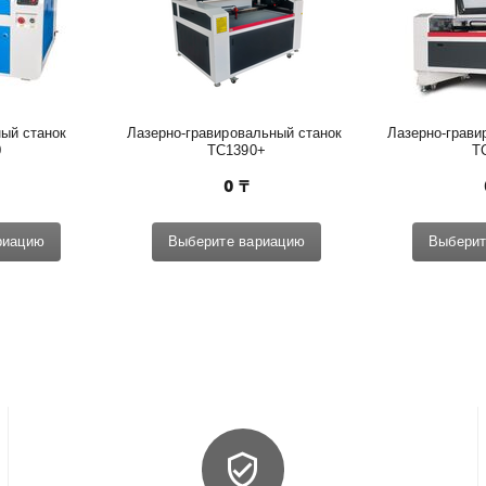
ый станок 
Лазерно-гравировальный станок 
Лазерно-грави
0
TC1390+
T
0
₸
риацию
Выберите вариацию
Выберит