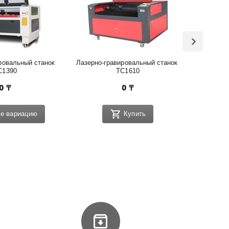
ровальный станок 
Лазерно-гравировальный станок 
Лазерно-
C1390
TC1610
0
₸
0
₸
е вариацию
Купить