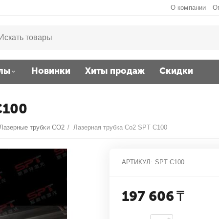
О компании
О
лы
Новинки
Хиты продаж
Скидки
C100
Лазерные трубки CO2
/
Лазерная трубка Co2 SPT C100
АРТИКУЛ:
SPT C100
197 606
₸