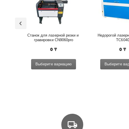
Станок для лазерной резки и 
Недорогой лазерн
гравировки CN9060pro
TC604
0
₸
0
₸
Выберите вариацию
Выберите ва