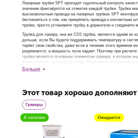
Лазерные трубки SPT проходят тщательный контроль качеств
значение фиксируется на этикетке каждой трубки. Трубки 
высоковольтные провода на лазерных трубках SPT монтируют
беспокоиться о том, как прикрепить провода к контактным ш
трубки, просто установите трубку в держатели и соедините 
Трубка для лазера, она же СО2 трубка, является одним из
дольше, если Вы будете поддерживать температуру в систем
теряет свои свойства, даже если в течение этого времени ее
разряжается, а мощность луча падает. Поэтому при расчете
трубка является основным элементом гравера, в котором ин
фокусируется, выходит из сопла. Попадая на разрезаемую и
многослойную структуру, куда входит и защитный слой сте
Больше
В наличии
Ожидается
внутренняя двухслойная трубка, где формируется лазерный
Газовые трубки различают по мощности. Существуют самые 
глубину резки поверхности. Так, газовая трубка 60W имеет
Этот товар хорошо дополняют
мощности луча, который ограничивается максимальной мощн
что позволяет регулировать глубину резки, а также продле
использовать только качественную продукцию проверенных 
Граверы
Лазерную трубку легко разбить во время доставки, вследств
должен присутствовать человек из транспортной компании, 
по страховке.