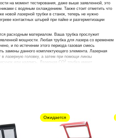
ости на момент тестирования, даже выше заявленной, это
никами с водяным охлаждением. Также стоит отметить что
е новой лазерной трубки в станок, теперь не нужно
егреве контактных штырей при пайке и разгерметизации
ется расходным материалом. Ваша трубка прослужит
заявленной мощности. Любая трубка для лазера со временем
чено, и по истечении этого периода газовая смесь
сть замены данного комплектующего элемента. Лазерная
 в лазерную головку, а затем при помощи линзы
2
рисунок или надпись. Лазерная СО
трубка имеет
димый для подачи охлаждающей жидкости, а также
Ожидается
Ожидается
 охлаждения.
средственно мощность лазерного луча, и, соответственно,
юбой лазерный гравер имеет возможность регулировки
льзована как с максимальной мощностью, так наименьшей,
льно подбирать необходимую мощность трубки, а также
мотр груза во время его получения обязателен, при этом
тесь за компенсацией в транспортную компанию, ее выдадут