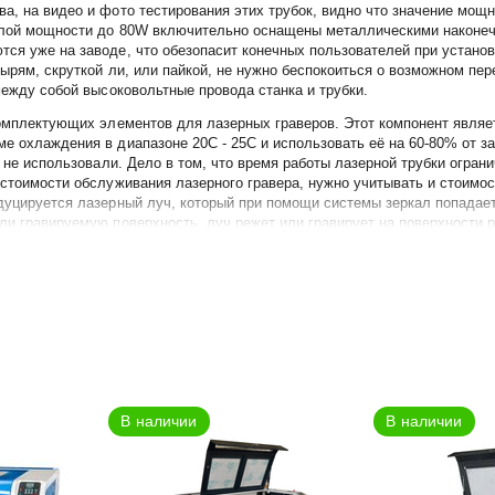
а, на видео и фото тестирования этих трубок, видно что значение мощн
малой мощности до 80W включительно оснащены металлическими наконеч
ся уже на заводе, что обезопасит конечных пользователей при установк
тырям, скруткой ли, или пайкой, не нужно беспокоиться о возможном пер
между собой высоковольтные провода станка и трубки.
 комплектующих элементов для лазерных граверов. Этот компонент явля
е охлаждения в диапазоне 20С - 25С и использовать её на 60-80% от 
 не использовали. Дело в том, что время работы лазерной трубки ограни
 стоимости обслуживания лазерного гравера, нужно учитывать и стоимо
дуцируется лазерный луч, который при помощи системы зеркал попадает
ли гравируемую поверхность, луч режет или гравирует на поверхности 
кла, защищающий саму трубку, встроенный стеклянный змеевик, необхо
В наличии
В наличии
 луч. Между стенками этой двухслойной трубки прокачивается вода для
различные варианты от 15W до 200W. Мощность трубки определяет непо
 среднюю мощность, и используется для гравировки средней глубины. Л
остью трубки. Таким образом, любая лазерная трубка может быть испо
вает срок службы трубки для лазера. Соответственно, необходимо прави
производителей.
ие чего трубку перед отправкой страхуют и тщательно упаковывают. Дос
который составляет акт. Если целостность товара повреждена, обращай