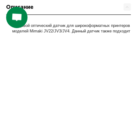
Описание
Концевой оптический датчик для широкоформатных принтеров
моделей Mimaki JV22/JV3/JV4. Данный датчик также подходит
для различных моделей китайских производителей
интерьерных и широкоформатных принтеров. Имеет 3 входных
контакта для подключения.
Компания
Покупателям
Сервис
Контакты