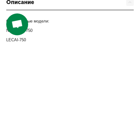
Описание
Совместимые модели:
NOVAJET-750
LECAI-750
SKYCOLOR-760
OPTIMUS-760
Компания
Покупателям
Сервис