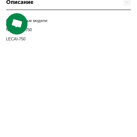
Описание
Совместимые модели:
NOVAJET-750
LECAI-750
SKYCOLOR-760
OPTIMUS-760
Компания
Покупателям
Сервис