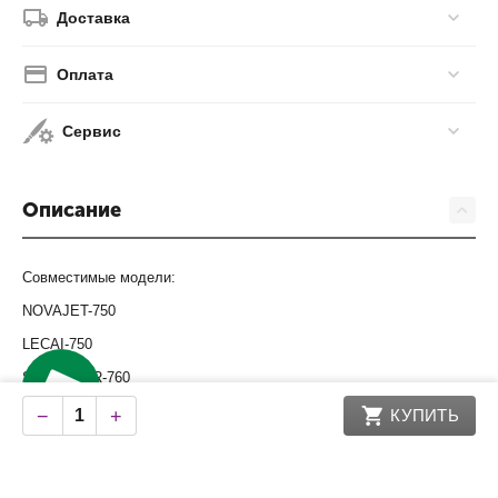
Доставка
Оплата
Сервис
Описание
Совместимые модели:
NOVAJET-750
LECAI-750
SKYCOLOR-760
OPTIMUS-760
−
+
КУПИТЬ