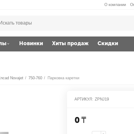
О компании
О
лы
Новинки
Хиты продаж
Скидки
ncad Novajet
/
750-760
/
Парковка каретки
АРТИКУЛ:
ZPNJ19
0
₸