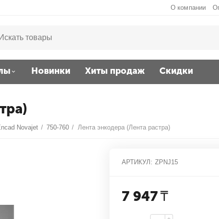
О компании
О
лы
Новинки
Хиты продаж
Скидки
тра)
ncad Novajet
/
750-760
/
Лента энкодера (Лента растра)
АРТИКУЛ:
ZPNJ15
7 947
₸