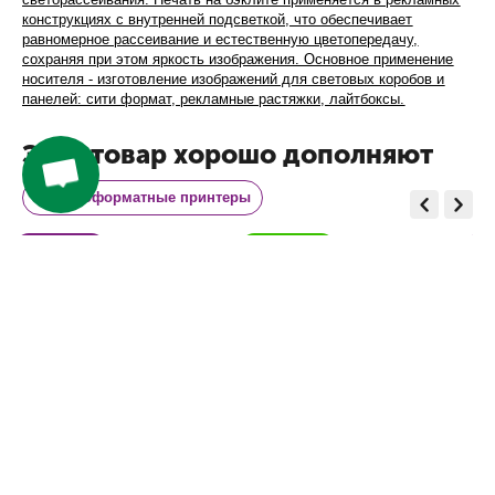
конструкциях с внутренней подсветкой, что обеспечивает
равномерное рассеивание и естественную цветопередачу,
сохраняя при этом яркость изображения. Основное применение
носителя - изготовление изображений для световых коробов и
панелей: сити формат, рекламные растяжки, лайтбоксы.
Этот товар хорошо дополняют
Широкоформатные принтеры
Широкоформатный принтер 
Широкоформатный принтер 
5 метров OPTIMUS KM5108
ICONTEK 3308MG
0
₸
0
₸