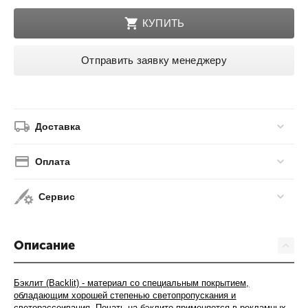
КУПИТЬ
Отправить заявку менеджеру
Доставка
Оплата
Сервис
Описание
Под заказ
В наличии
Под заказ
Бэклит (Backlit) - материал со специальным покрытием,
обладающим хорошей степенью светопропускания и
светорассеивания. Печать на бэклите применяется в рекламных