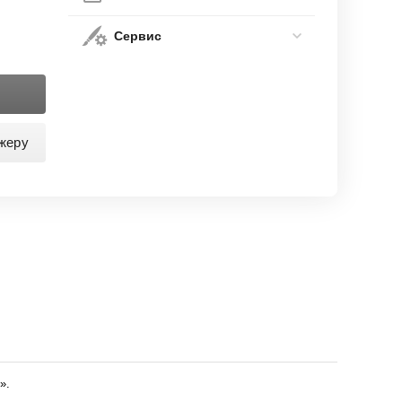
Сервис
жеру
».