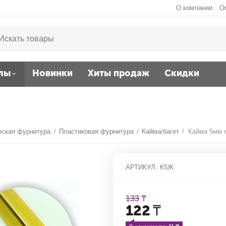
О компании
О
лы
Новинки
Хиты продаж
Скидки
еская фурнитура
/
Пластиковая фурнитура
/
Кайма/багет
/
Кайма 5мм 
АРТИКУЛ:
К5Ж
133
₸
122
₸