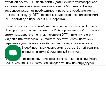
струйной печати DTF чернилами и дальнейшего термопереноса
на синтетические и натуральные ткани любого цвета. Перед
термопереносом нет необходимости вырезать изображение на
пленке по контуру. DTF перенос выполняется с использованием
PET пленки для переноса и DTF порошка.
Сначала вы печатаете изображение с использованием DTG или
DTF принтера, текстильными или DTF чернилами на PET пленке,
затем покрываете отпечаток порошком DTF и прижмите его к
изделию или текстилю. Вы можете печатать сразу цветными
чернилами для переноса на белый текстиль, или вы можете
напечатать 1 слой цветными чернилами, а затем 1 слой белыми,
если вы переносите на тёмный или чёрный текстиль.
DTF позволяет переносить изображения на темные ткани (из-за
белых чернил DTF) - чего нельзя сделать при помощи других
технологий переноса. DTF обеспечивает более
воздухопроницаемые отпечатки, гладкие на ощупь и крайне
−
+
КУПИТЬ
эластичные. DTF не требует вырезания изображения на
трансфере. DTF дает более яркие цвета, чем классический
термотрансферный перенос изображения.
Характеристики