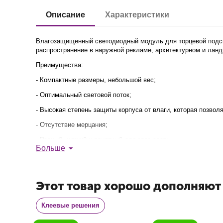
Описание
Характеристики
Влагозащищенный светодиодный модуль для торцевой подсве
распространение в наружной рекламе, архитектурном и ла
Преимущества:
- Компактные размеры, небольшой вес;
- Оптимальный световой поток;
- Высокая степень защиты корпуса от влаги, которая позвол
- Отсутствие мерцания;
- Ровный, мягкий и приятный для глаз свет;
В наличии
В наличии
Больше
- Экологически безопасен: не выделяет вредных для челове
За счет широкого угла рассеивания освещение в световом к
Этот товар хорошо дополняют
Область применения:
Световая наружная реклама, интерьерное освещение, свето
Клеевые решения