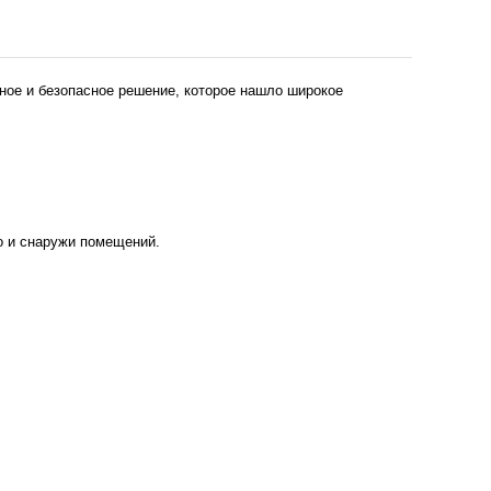
ное и безопасное решение, которое нашло широкое
но и снаружи помещений.
собенности:
формление и т.п.