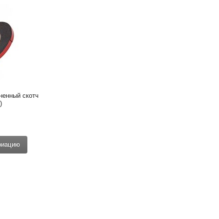
енный скотч 
)
риацию