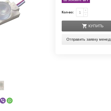
Вы экономите: 
59
 ₸
+
Кол-во:
−
КУПИТЬ
Отправить заявку менед