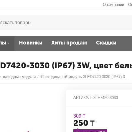
О компании
О
лы
Новинки
Хиты продаж
Скидки
7420-3030 (IP67) 3W, цвет бел
етодиодные модули
/
Светодиодный модуль 3LED7420-3030 (IP67) 3W, цвет белый
АРТИКУЛ:
3LE7420-3030
309
₸
250
₸