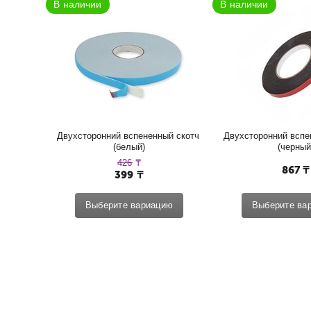
Двухсторонний вспененный скотч 
Двухсторонний вспен
(белый)
(черный
426
₸
867
₸
399
₸
Выберите вариацию
Выберите ва