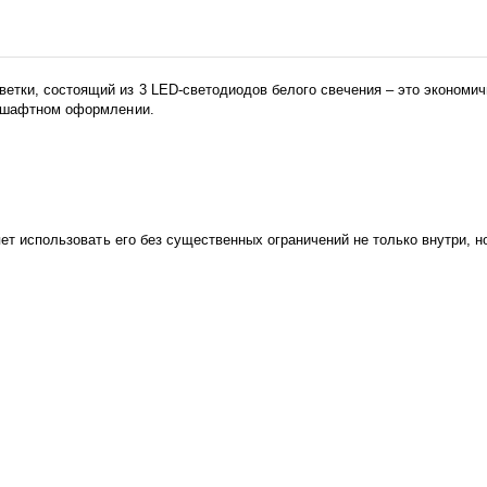
тки, состоящий из 3 LED-светодиодов белого свечения – это экономич
ндшафтном оформлении.
яет использовать его без существенных ограничений не только внутри, 
ка и окружающей среды веществ, не требует специальной утилизации. О
оробе можно сделать равномерно.
вой короб, светодинамические эффекты, архитектурное и ландшафтное о