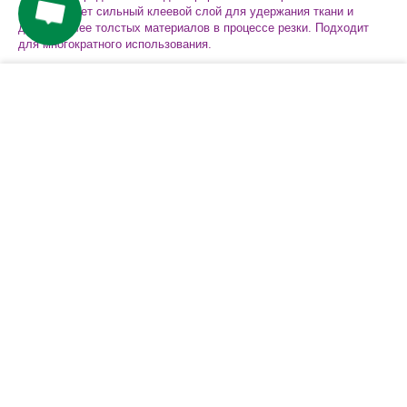
Коврик имеет сильный клеевой слой для удержания ткани и
других более толстых материалов в процессе резки. Подходит
для многократного использования.
Характеристики
−
+
КУПИТЬ
Компания
Покупателям
Сервис
Контакты
Варианты доставки