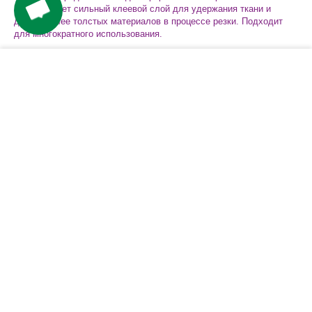
Коврик имеет сильный клеевой слой для удержания ткани и
других более толстых материалов в процессе резки. Подходит
для многократного использования.
Характеристики
−
+
КУПИТЬ
Компания
Покупателям
Сервис
Контакты
Варианты доставки