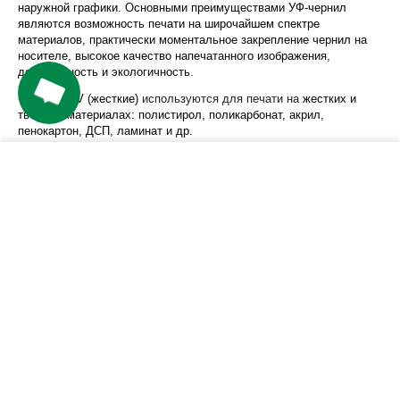
наружной графики. Основными преимуществами УФ-чернил
являются возможность печати на широчайшем спектре
материалов, практически моментальное закрепление чернил на
носителе, высокое качество напечатанного изображения,
долговечность и экологичность.
Чернила UV (жесткие)
используются для печати на
жестких и
твердых материалах
:
полистирол, поликарбонат, акрил,
пенокартон, ДСП, ламинат и др.
Подходящие головы:
Ricoh Gen 4/5
−
+
КУПИТЬ
Характеристики
Компания
Покупателям