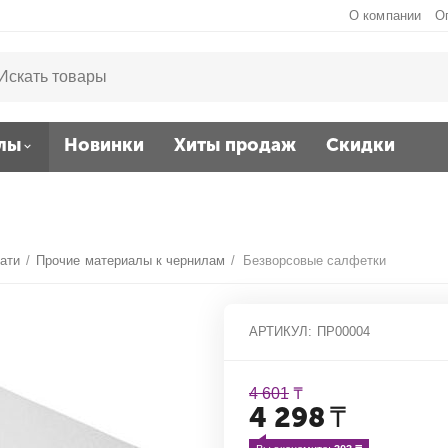
О компании
О
лы
Новинки
Хиты продаж
Скидки
чати
/
Прочие материалы к чернилам
/
Безворсовые салфетки
АРТИКУЛ:
ПР00004
4 601
₸
4 298
₸