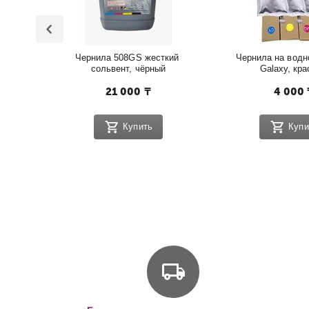
Чернила 508GS жесткий 
Чернила на водно
сольвент, чёрный
Galaxy, кр
21 000
₸
4 000
Купить
Купи