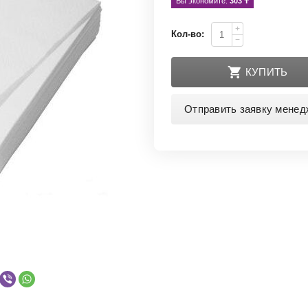
Вы экономите: 
303
 ₸
+
Кол-во:
−
КУПИТЬ
Отправить заявку менед