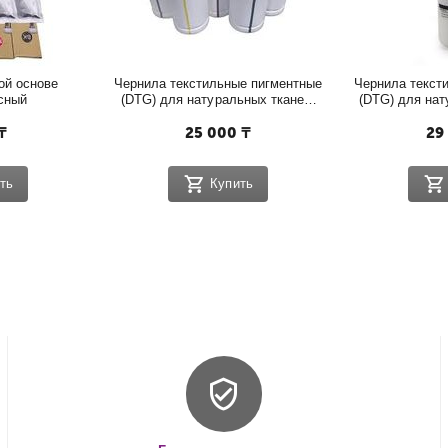
й основе 
Чернила текстильные пигментные 
Чернила тексти
асный
(DTG) для натуральных тканей 
(DTG) для нат
1л, желтый
W
₸
25 000
₸
29
ть
Купить