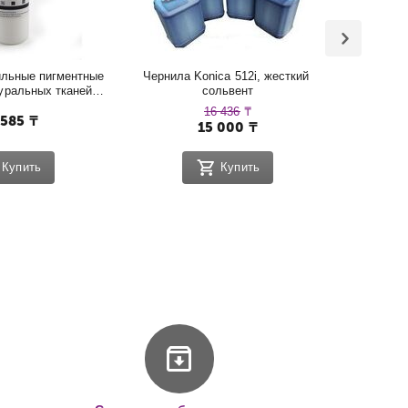
льные пигментные 
Чернила Konica 512i, жесткий 
Черни
уральных тканей, 
сольвент
PRE
HITE
16 436
₸
 585
₸
15 000
₸
Купить
Купить