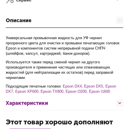
Сервис
Описание
Универсальная промывочная жидкость для УФ чернил
прозрачного цвета для очистки и промывки печатающих головок
Epson и компонентов систем непрерывной подачи СНПЧ
(шлейфов, капсул, картриджей, банок-доноров).
Используется также перед сменой чернил на другого
производителя и применения чистящих или отмачивающих
В наличии
В наличии
Ожидается
жидкостей (для нейтрализации их остатков) перед заправкой
чернилами.
Подходящие печатные головки:
Epson DX4, Epson DX5, Epson
DX7, Epson XP600, Epson TX800, Epson I3200, Epson I1600
Характеристики
Этот товар хорошо дополняют