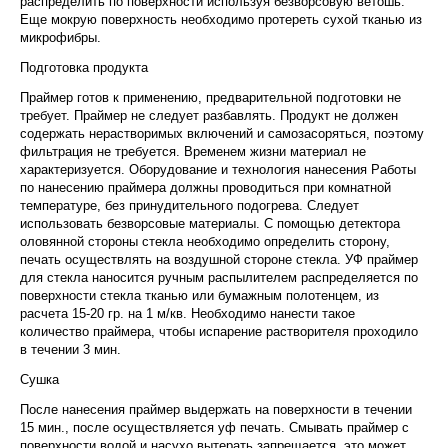
распределить по поверхности используя безворсовую ветошь.
Еще мокрую поверхность необходимо протереть сухой тканью из
микрофибры.
Подготовка продукта
Праймер готов к применению, предварительной подготовки не
требует. Праймер не следует разбавлять. Продукт не должен
содержать нерастворимых включений и самозасоряться, поэтому
фильтрация не требуется. Временем жизни материал не
характеризуется. Оборудование и технология нанесения Работы
по нанесению праймера должны проводиться при комнатной
температуре, без принудительного подогрева. Следует
использовать безворсовые материалы. С помощью детектора
оловянной стороны стекла необходимо определить сторону,
печать осуществлять на воздушной стороне стекла. УФ праймер
для стекла наносится ручным распылителем распределяется по
поверхности стекла тканью или бумажным полотенцем, из
расчета 15-20 гр. на 1 м/кв. Необходимо нанести такое
количество праймера, чтобы испарение растворителя проходило
в течении 3 мин.
Сушка
После нанесения праймер выдержать на поверхности в течении
15 мин., после осуществляется уф печать. Смывать праймер с
поверхности водой и насухо вытерать запрещается, это может