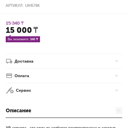
АРТИКУЛ:
UIH578K
15 340
₸
15 000
₸
Вы экономите: 
340
 ₸
Доставка
Оплата
Сервис
Описание
УФ-чернила - это один из наиболее распространенных сегодня