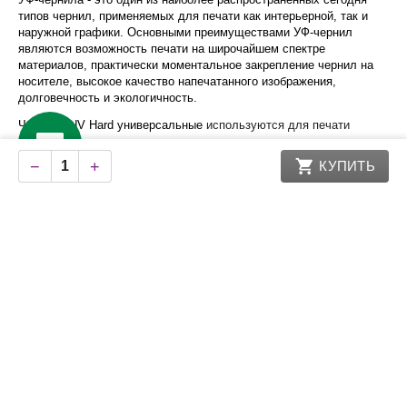
типов чернил, применяемых для печати как интерьерной, так и
наружной графики. Основными преимуществами УФ-чернил
являются возможность печати на широчайшем спектре
материалов, практически моментальное закрепление чернил на
носителе, высокое качество напечатанного изображения,
долговечность и экологичность.
Чернила UV Hard универсальные
используются для печати
на
жестких и твердых материалах и для печати на мягких
материалах
:
полистирол, поликарбонат, акрил, пенокартон, ДСП,
−
+
КУПИТЬ
ламинат, баннерные ткани, ПВХ-пленки, фотобумага, холст,
полотна для натяжных потолков и др.
Подходящие головы:
Epson DX5, Epson DX7, Epson TX800, i3200,
i1600
Характеристики
Компания