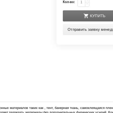
+
Кол-во:
−
КУПИТЬ
Отправить заявку менед
ых материалов таких как , тент, банерная ткань, самоклеящаяся пленка, с
воляет разрезать материалы без дополнительных физических усилий. Ко