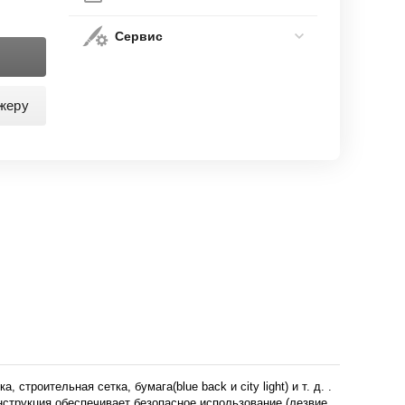
Сервис
жеру
троительная сетка, бумага(blue back и city light) и т. д. .
нструкция обеспечивает безопасное использование (лезвие