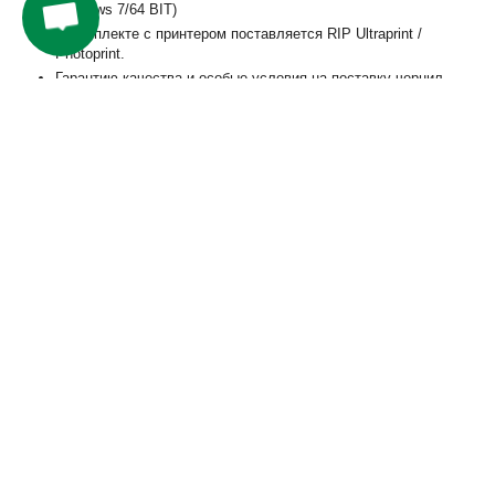
Windows 7/64 BIT)
В комплекте с принтером поставляется RIP Ultraprint /
Photoprint.
Гарантию качества и особые условия на поставку чернил
Оперативный сервис
Все услуги по первичной инсталляции специалиста
включены в стоимость
Дополнительные фотографии: