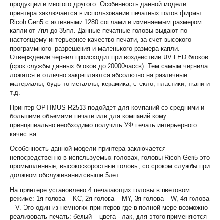
продукции и многого другого. Особенность данной модели
принтера заключается в использовании печатных голов фирмы
Ricoh Gen5 с активными 1280 соплами и изменяемым размером
капли от 7пл до 35пл. Данные печатные головы выдают по
настоящему интерьерное качество печати, за счет высокого
программного разрешения и маленького размера капли.
Отверждение чернил происходит при воздействии UV LED блоков
(срок службы данных блоков до 20000часов). Тем самым чернила
ложатся и отлично закрепляются абсолютно на различные
материалы, будь то металлы, керамика, стекло, пластики, ткани и
т.д.
Принтер OPTIMUS R2513 подойдет для компаний со средними и
большими объемами печати или для компаний кому
принципиально необходимо получить УФ печать интерьерного
качества.
Особенность данной модели принтера заключается
непосредственно в используемых головах, головы Ricoh Gen5 это
промышленные, высокоскоростные головы, со сроком службы при
должном обслуживании свыше 5лет.
На принтере установлено 4 печатающих головы в цветовом
режиме: 1я голова – KC, 2я голова – MY, 3я голова – W, 4я голова
– V. Это один из немногих принтеров где в полной мере возможно
реализовать печать: белый – цвета - лак, для этого применяются