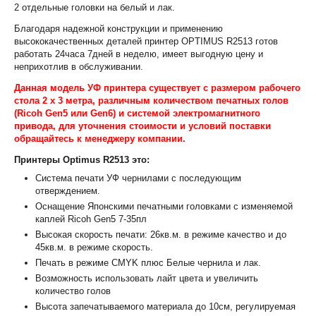
2 отдельные головки на белый и лак.
Благодаря надежной конструкции и применению
высококачественных деталей принтер OPTIMUS R2513 готов
работать 24часа 7дней в неделю, имеет выгодную цену и
неприхотлив в обслуживании.
Данная модель УФ принтера существует с размером рабочего
стола 2 х 3 метра, различным количеством печатных голов
(Ricoh Gen5 или Gen6) и системой электромагнитного
привода, для уточнения стоимости и условий поставки
обращайтесь к менеджеру компании.
Принтеры
Optimus R2513
это
:
Система печати УФ чернилами с последующим
отверждением.
Оснащение Японскими печатными головками с изменяемой
каплей Ricoh Gen5 7-35пл
Высокая скорость печати: 26кв.м. в режиме качество и до
45кв.м. в режиме скорость.
Печать в режиме CMYK плюс Белые чернила и лак.
Возможность использовать лайт цвета и увеличить
количество голов
Высота запечатываемого материала до 10см, регулируемая